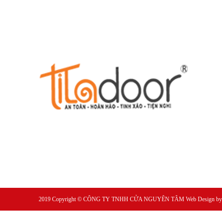
2019 Copyright ©
CÔNG TY TNHH CỬA NGUYÊN TÂM
Web Design b