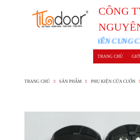
CÔNG T
NGUYÊ
CHUYÊN CUNG CẤP LẮP ĐĂ
TRANG CHỦ
GIỚ
TRANG CHỦ
SẢN PHẨM
PHỤ KIỆN CỬA CUỐN