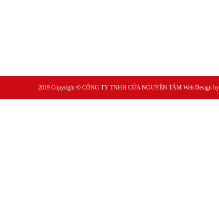
2019 Copyright ©
CÔNG TY TNHH CỬA NGUYÊN TÂM
Web Design b