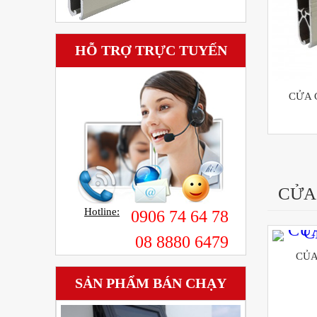
HỖ TRỢ TRỰC TUYẾN
CỬA 
CỬA
Hotline:
0906 74 64 78
08 8880 6479
CỦA
SẢN PHẨM BÁN CHẠY