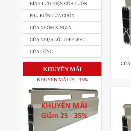
BÌNH LƯU ĐIỆN CỬA CUỐN
PHỤ KIỆN CỬA CUỐN
CỬA NHÔM XINGFA
CỬA NHỰA LÕI THÉP uPVC
CỬA CỔNG
CỬA
KHUYẾN MÃI
KHUYẾN MÃI 25 - 35%