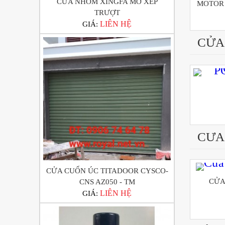
CỬA NHÔM XINGFA MỞ XẾP
MOTOR 
TRƯỢT
LIÊN HỆ
GIÁ:
CỬA
CƯA
CỬA CUỐN ÚC TITADOOR CYSCO-
CỬA
CNS AZ050 - TM
LIÊN HỆ
GIÁ: