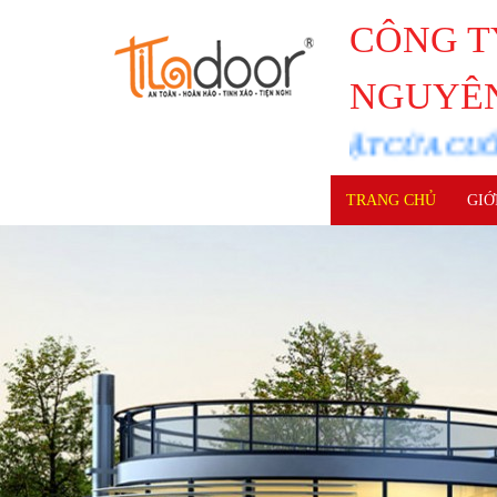
CÔNG T
NGUYÊ
 CUNG CẤP LẮP ĐẶT CỬA CUỐN ĐỨC,
TRANG CHỦ
GIỚ