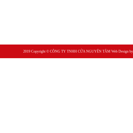
2019 Copyright ©
CÔNG TY TNHH CỬA NGUYÊN TÂM
Web Design b