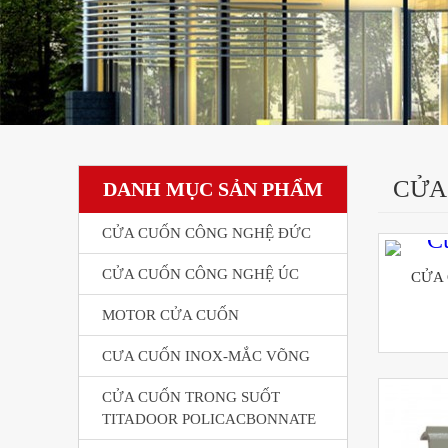
CỬA
DANH MỤC SẢN PHẨM
CỬA CUỐN CÔNG NGHỆ ĐỨC
CỬA CUỐN CÔNG NGHỆ ÚC
CỬA
MOTOR CỬA CUỐN
CƯA CUỐN INOX-MẮC VÕNG
CỬA CUỐN TRONG SUỐT
TITADOOR POLICACBONNATE